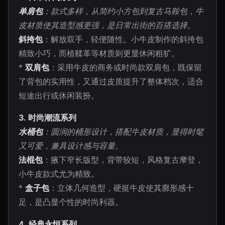
单肩包
：款式多样，从简约小方包到复古马鞍包，牛
皮材质使其造型感更强，是日常出街的百搭选择。
斜挎包
：解放双手，轻便随性。小牛皮制作的斜挎包
精致小巧，而植鞣革等材质则更显休闲粗犷。
*
双肩包
：采用牛皮的商务或时尚款双肩包，既保留
了背包的实用性，又通过皮质提升了整体档次，适合
短途出行或休闲装扮。
3. 时尚潮流系列
水桶包
：圆润的桶形设计，搭配牛皮材质，显得时髦
又可爱，兼具设计感与容量。
法棍包
：腋下窄长版型，背带较短，风格复古摩登，
小牛皮款式尤为精致。
*
盒子包
：立体几何造型，硬挺牛皮使其廓形感十
足，是凸显个性的时尚利器。
4. 经典永恒系列