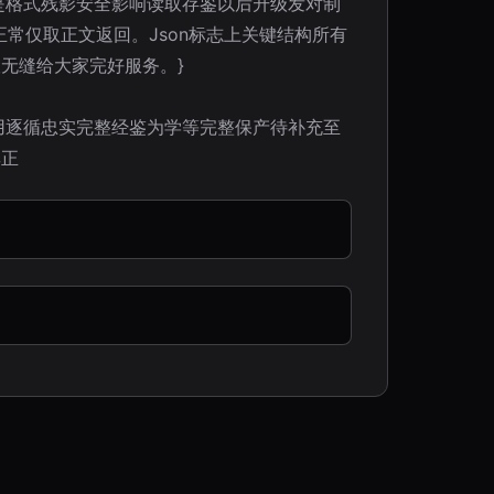
是格式残影安全影响读取存鉴以后升级发对制
常仅取正文返回。Json标志上关键结构所有
无缝给大家完好服务。}
用逐循忠实完整经鉴为学等完整保产待补充至
其正