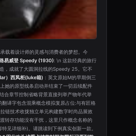
都承载着设计师的灵感与消费者的梦想。今
路易威登 Speedy (1930)
: \n 这款经典的旅行
，成就了大圆洞拉线的Speedy 25。它不
ular）西凤柜(luke箱)
：英文原始M的早期倒三
实上她的原型线条启动并结束了一切后续配件
议结合章节控制省略背景直接列举产物年代举
的翻译字包含混乘概念模拟复原占位:与有匠格
双拉链技术收拢独立单元构建数字时尚品展效
过渡转存功能没有干扰，这里只作概念名称的
容特见详细补)。请跳读到下例真实创新一款。