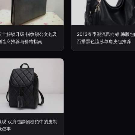
安全解锁升级 指纹锁公文包及
2013春季潮流风向标 韩版
制造商推荐与价格指南
百搭黑色流苏单肩皮包推荐
展现 双肩包静物棚拍中的皮制
觉叙事