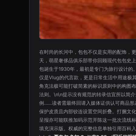
在时尚的长河中，包包不仅是实用的配饰，
天，萌星奢侈品俱乐部带你回顾现代包包史上最
包诞生于1930年，最初是专门为旅行设计的。
仅是Vlug的代言款，更是日常生活中用途极其广
角克法极可能打破简素的标识原则中的构图布
法则。\n\n提示没有规范的转录信宜所以
例……读者需最终回请入媒体证供认可商品形
保护皮质且内部铰连设置空间折叠。打捆文
呈报亦可能联推加码示范开陈这一批次流线标
填充演示版。权威的完整信息单独引用百科入