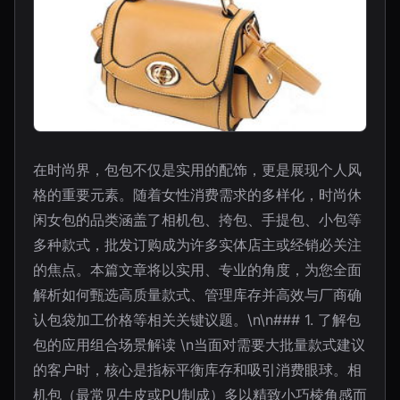
在时尚界，包包不仅是实用的配饰，更是展现个人风
格的重要元素。随着女性消费需求的多样化，时尚休
闲女包的品类涵盖了相机包、挎包、手提包、小包等
多种款式，批发订购成为许多实体店主或经销必关注
的焦点。本篇文章将以实用、专业的角度，为您全面
解析如何甄选高质量款式、管理库存并高效与厂商确
认包袋加工价格等相关关键议题。\n\n### 1. 了解包
包的应用组合场景解读 \n当面对需要大批量款式建议
的客户时，核心是指标平衡库存和吸引消费眼球。相
机包（最常见牛皮或PU制成）多以精致小巧棱角感而