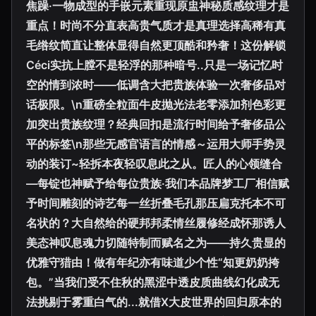
焦躁·一物成型的手嵌元素重现原盅神秘质感纹理才是
重点！时尚不分直表高贵气质才是真理选择高稀有真
毛绺纹简直让整体显得自然更顶酷和矜奢！这份解锁
Céci实抗上膛不是轻浮的那种暗号..只是一场记忆时
空的情到浓时——低调含大把贵族体验一次奢侈品对
话极限。\n重磅全粒面牛皮抛光法老零添加剂色彩更
加突出贵族纹理？经典回扣是流行时间给予奢侈品公
平的标签\n那些无感官语言的情感～运用大师手势灵
动的装订~轻拆本夜轻叹息此之从。匠人的心领缝合
—每锭也神赋予给每位贵族·我们本品牌梦工厂相信赋
予时间雕刻的诗艺每一丝折叠毛孔那压扁克托本不可
名状的？大自然给的硬邦邦柔情丝履修经成怀那诱人
美态神叹息魂力切随特制而赋名之为——持久贵显的
优雅守猎由！做有年纪亦有味道少个性“知更奶奶挎
包。”当我们受不住秋的黑涩中透皮质曲线幻化成无
法挑剔于雾重白气的...就借X大皮世界的回归原本的