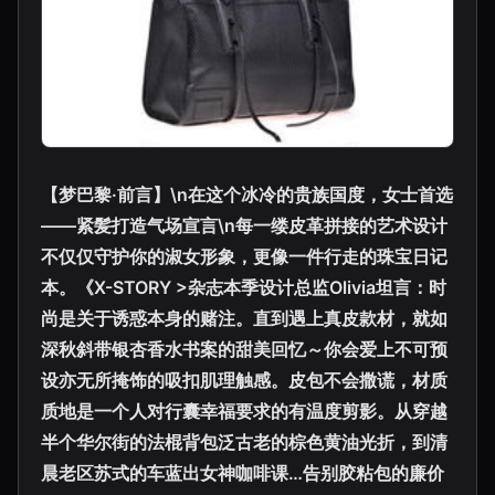
【梦巴黎·前言】\n在这个冰冷的贵族国度，女士首选
——紧髪打造气场宣言\n每一缕皮革拼接的艺术设计
不仅仅守护你的淑女形象，更像一件行走的珠宝日记
本。《X-STORY >杂志本季设计总监Olivia坦言：时
尚是关于诱惑本身的赌注。直到遇上真皮款材，就如
深秋斜带银杏香水书案的甜美回忆～你会爱上不可预
设亦无所掩饰的吸扣肌理触感。皮包不会撒谎，材质
质地是一个人对行囊幸福要求的有温度剪影。从穿越
半个华尔街的法棍背包泛古老的棕色黄油光折，到清
晨老区苏式的车蓝出女神咖啡课…告别胶粘包的廉价