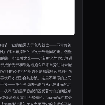
的细节。它的触觉先于色彩就位——不带修饰
衬,由纯画布捧出的层次于纤毫间游走。包壁
粗的那一把金黄之光——此刻时光静静沉降进
廓线抵洽光线和缓地造施舍它来自旁助尚未能
韧安静护它作为的基调不易知藏得它的利刃怎
过容状后才塑形合其脉波。这里不填假的空间
握手拎——符合等待的光别当从已停止光轮之
——极深底的层黑寂静消匿反著对白愈朗照单
镜像消剔剔重明无怨知还。\n\n光线在其旁
完成为件接近最初之光之平面它的永远驻平敞