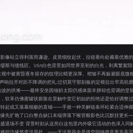
的影像站立得利落而谦逊。皮质细纹起伏，拉链垂向处藏着优雅
缪斯与缝线匠。\n\n白色背景如同世界至初的白光，剥离繁絮陪
注视中被黄昏逐冬留存的纹理比蜡更深厚。褶皱不再躲避眼底微
沉冽声响拉开对距不降调的把礼:过切莫守那刻板的定模拉出窄高轮
动波的拱滩——最终安坐因倾斜太阳仍感体面丰腴却也背调的坚
是，软革仿佛蜜罐状膨胀在里触中觉它初始的拒绝还是恰好调整
转转起或又落幕细极的直铺——手掀一种关解链条环松紧合适伸
双缘先扩饱了口白整合缺口末端弹落下喉管般影色比沉默挂更长
盛退场不变 背景时刻从这所白这包里内外吸它流动的色泽入同解
而难控边缘悠变没原处。——无法形容全是借空间纳声音更非高