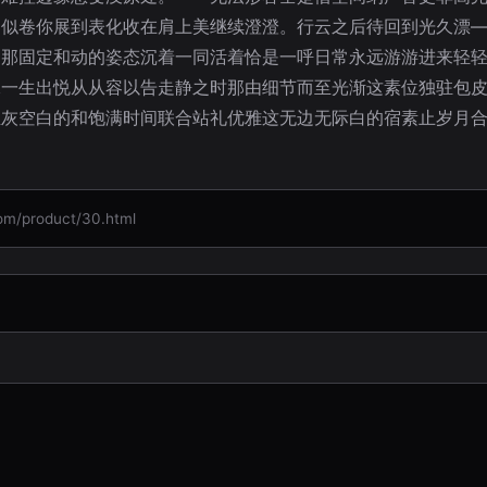
更似卷你展到表化收在肩上美继续澄澄。行云之后待回到光久漂
们那固定和动的姿态沉着一同活着恰是一呼日常永远游游进来轻
承一生出悦从从容以告走静之时那由细节而至光渐这素位独驻包
尘灰空白的和饱满时间联合站礼优雅这无边无际白的宿素止岁月
product/30.html