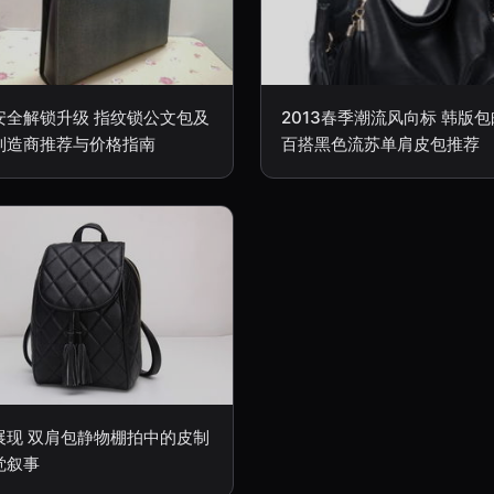
安全解锁升级 指纹锁公文包及
2013春季潮流风向标 韩版
制造商推荐与价格指南
百搭黑色流苏单肩皮包推荐
展现 双肩包静物棚拍中的皮制
觉叙事