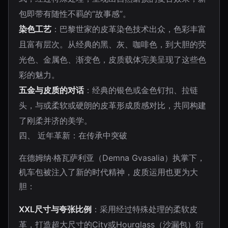
包即带有随性不羁的“故事感”。
染色工艺
：巴黎世家的皮革染色技术出众，色彩丰富
且富有层次。从经典的黑、灰、咖啡色，到大胆的荧
光色、金属色、渐变色，皮质载体完美呈现了这些色
彩的魅力。
五金与皮质的对话
：经典的银色或金色钉扣、拉链
头，与或柔软或硬朗的皮革形成质感对比，共同构建
了刚柔并济的美学。
四、 近年革新：在传承中突破
在德姆纳·格瓦萨利亚（Demna Gvasalia）执掌下，
机车包被注入了新的时代精神，皮质运用也更为大
胆：
XXL尺寸与夸张比例
：采用经过特殊处理的柔软皮
革，打造超大尺寸的City或Hourglass（沙漏包）衍