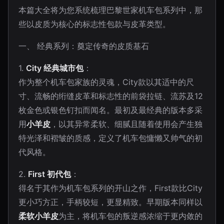
本篇大全将为您系统梳理巴黎世家机车包系列中，那
些以皮质为核心的标志性包款与皮革类型。
一、 经典系列：奠定传奇的皮质基石
1.
City 经典城市包
：
作为整个机车包家族的灵魂，City款以其适中的尺
寸、流畅的绗缝皮革和标志性的前袋拉链、流苏及12
枚金色或银色钉扣而闻名。最初及最经典的版本多采
用
小羊皮
，以其异常柔软、细腻且随着使用会产生独
特光泽和褶皱的质感，定义了机车包慵懒又帅气的初
代风格。
2.
First 初代包
：
得名于其作为机车包系列的开山之作，First款比City
更小巧方正，手柄较短，更显精致。早期版本同样以
柔软小羊皮
为主，将机车包的叛逆感浓缩于更内敛的