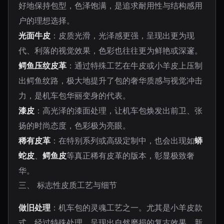
好地保持包型，色泽饱满，是追求耐用性与结构感用
户的理想选择。
光面牛皮
：皮质光滑，光泽感更强，呈现出更为现
代、利落的视觉效果，色彩也往往更为鲜艳或深邃。
鳄鱼压纹皮革
：通过特殊工艺在牛皮或小羊皮上压制
出鳄鱼纹路，极大地提升了包的奢华质感与视觉冲击
力，是机车包华丽变身的代表。
漆皮
：高光泽的漆面处理，让机车包焕发出前卫、张
扬的时尚态度，色彩极为亮眼。
稀有皮革
：在特别系列或高级定制中，也会出现如
蟒
蛇皮
、
鳄鱼皮
等真正稀有皮革的版本，彰显极致奢
华。
三、 标志性皮质工艺与细节
做旧处理
：机车包的灵魂工艺之一。尤其是小羊皮款
式，经过特殊处理，呈现出自然磨损的复古效果，新