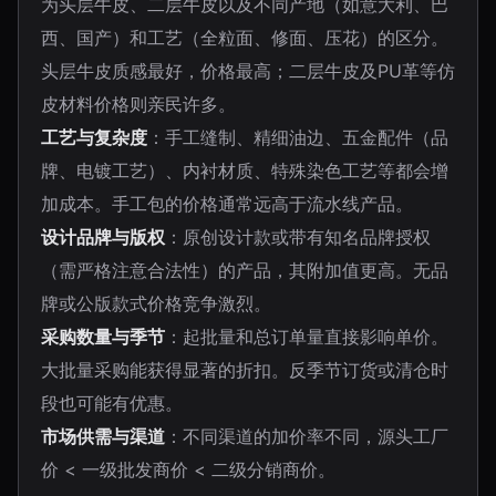
为头层牛皮、二层牛皮以及不同产地（如意大利、巴
西、国产）和工艺（全粒面、修面、压花）的区分。
头层牛皮质感最好，价格最高；二层牛皮及PU革等仿
皮材料价格则亲民许多。
工艺与复杂度
：手工缝制、精细油边、五金配件（品
牌、电镀工艺）、内衬材质、特殊染色工艺等都会增
加成本。手工包的价格通常远高于流水线产品。
设计品牌与版权
：原创设计款或带有知名品牌授权
（需严格注意合法性）的产品，其附加值更高。无品
牌或公版款式价格竞争激烈。
采购数量与季节
：起批量和总订单量直接影响单价。
大批量采购能获得显著的折扣。反季节订货或清仓时
段也可能有优惠。
市场供需与渠道
：不同渠道的加价率不同，源头工厂
价 < 一级批发商价 < 二级分销商价。