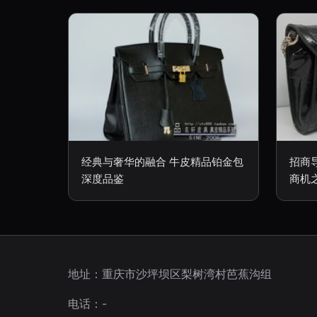
经典与奢华的融合 牛皮精品铂金包
招商导
深度品鉴
商机
地址：重庆市沙坪坝区梨树湾村芭蕉沟组
电话：-