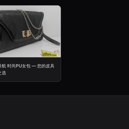
航 时尚PU女包 — 您的皮具
之选