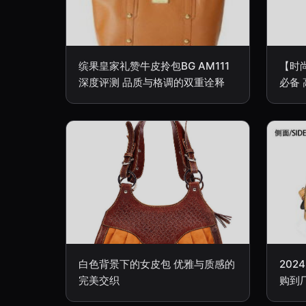
缤果皇家礼赞牛皮拎包BG AM111
【时
深度评测 品质与格调的双重诠释
必备
白色背景下的女皮包 优雅与质感的
20
完美交织
购到