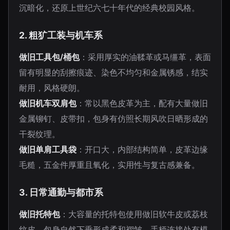
沉暗化，还原上世纪六七十年代的经典校园风格。
2. 粗犷工装与机车系
做旧工具包/桶包
：采用厚实的油鞣革或马缰革，表面
留有明显的刮擦痕迹、染色不均匀和金属锈感，结实
耐用，风格硬朗。
做旧机车双肩包
：常以黑色皮革为主，配有大量做旧
金属铆钉、皮带扣，包身有仿照长期风吹日晒形成的
干裂纹理。
做旧单肩工具袋
：开口大，内部结构简单，皮革边缘
毛糙，五金件厚重且氧化，实用性与复古感兼备。
3. 日常通勤与都市系
做旧托特包
：大容量的托特包使用做旧软牛皮或荔枝
纹皮，包身自然下垂形成柔和褶皱，手柄连接处有模