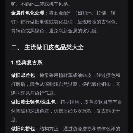
犷、不羁的工装或机车风格。
金属件氧化处理
：将五金配件（如扣环、拉链、铆
钉）进行做旧电镀或氧化处理，呈现暗哑的古铜色、
青铜色或黑镍色，避免崭新金属的突兀感。
二、 主流做旧皮包品类大全
1. 经典复古系
做旧邮差包
：通常采用植鞣革或油蜡皮，经过擦色和
打磨后，颜色从深到浅自然过渡，搭配氧化铜扣，充
满学院风与旅行气息。
做旧波士顿包/医生包
：箱型结构，皮革柔软且带有自
然褶皱和深浅色差，仿佛历经多次旅程，复古韵味十
足。
做旧剑桥包
：结构方正，通过边缘磨损和整体色泽的