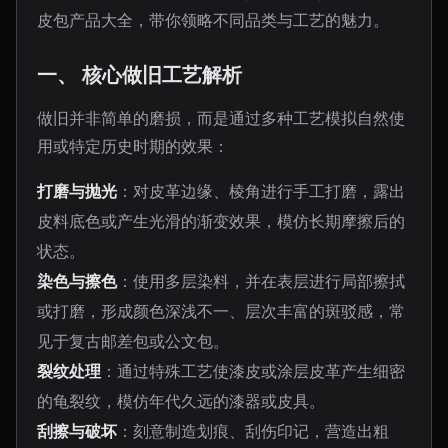
皮包产品大全，带你领略不同品类与工艺的魅力。
一、 核心做旧工艺解析
做旧并非简单的磨损，而是通过多种工艺模拟自然使
用或特定历史时期的效果：
打磨与抛光
：对皮革边缘、棱角进行手工打磨，露出
皮料底色或产生光滑的渐变效果，模仿长期摩擦后的
状态。
染色与擦色
：使用多层染料，并在表层进行局部擦拭
或打磨，形成颜色深浅不一、层次丰富的斑驳感，常
见于复古邮差包或公文包。
裂纹处理
：通过特殊工艺使漆皮或涂层皮革产生细密
的龟裂纹，模仿年代久远的漆器或皮具。
刮擦与破坏
：刻意制造划痕、刮伤印记，营造出粗