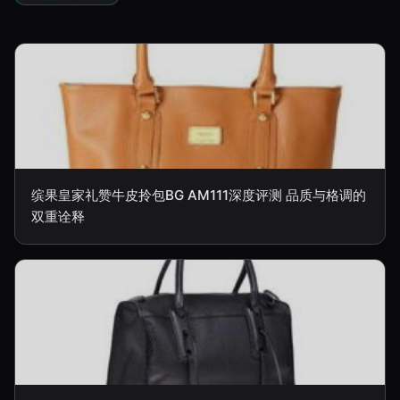
缤果皇家礼赞牛皮拎包BG AM111深度评测 品质与格调的
双重诠释